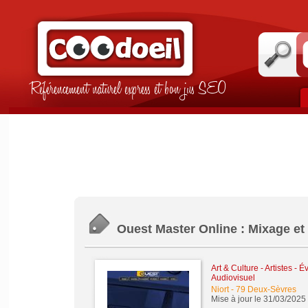
Référencement naturel express et bon jus SEO
Ouest Master Online : Mixage et 
Art & Culture - Artistes - 
Audiovisuel
Niort
-
79 Deux-Sèvres
Mise à jour le 31/03/2025