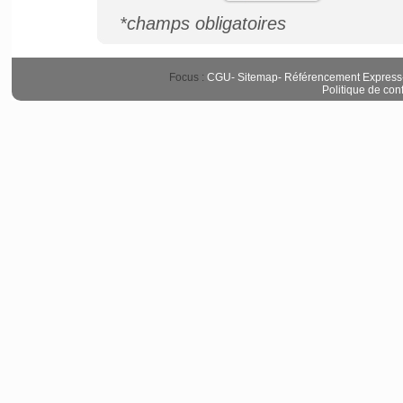
*champs obligatoires
Focus :
CGU
-
Sitemap
-
Référencement Express
Politique de conf