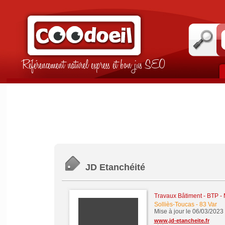
Référencement naturel express et bon jus SEO
JD Etanchéité
Travaux Bâtiment - BTP -
Solliès-Toucas
-
83 Var
Mise à jour le 06/03/2023
www.jd-etancheite.fr