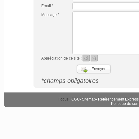
Email *
Message *
Appréciation de ce site :
*champs obligatoires
Focus :
CGU
-
Sitemap
-
Référencement Express
Politique de conf