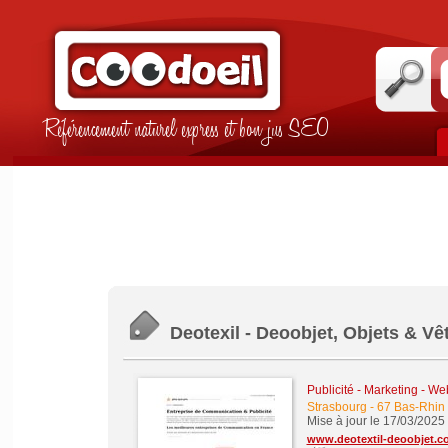
Référencement naturel express et bon jus SEO
Deotexil - Deoobjet, Objets & V
Publicité - Marketing - W
Strasbourg
-
67 Bas-Rhin
Mise à jour le 17/03/2025
www.deotextil-deoobjet.c