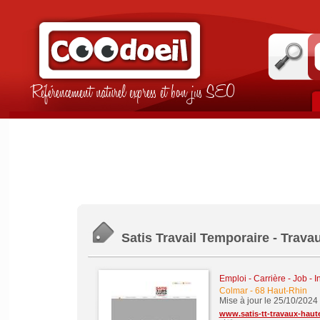
Référencement naturel express et bon jus SEO
Satis Travail Temporaire - Trava
Emploi - Carrière - Job - I
Colmar
-
68 Haut-Rhin
Mise à jour le 25/10/2024
www.satis-tt-travaux-haute