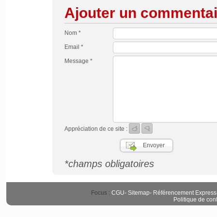
Ajouter un commentai
Nom *
Email *
Message *
Appréciation de ce site :
*champs obligatoires
Focus :
CGU
-
Sitemap
-
Référencement Express
Politique de conf