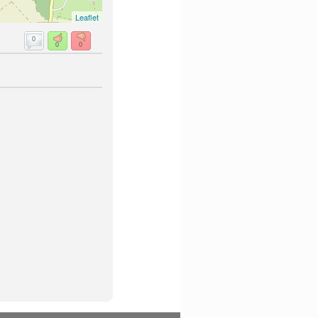
Leaflet
0
0
0