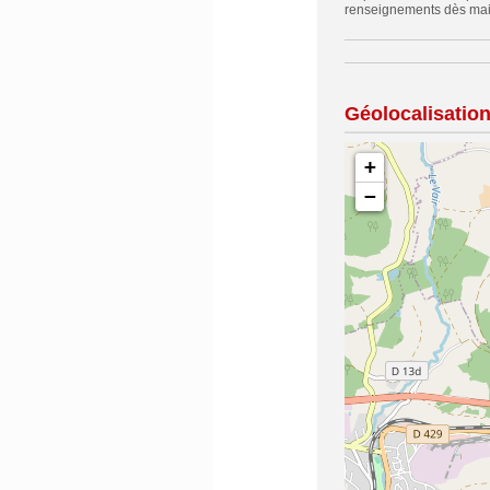
renseignements dès main
Géolocalisatio
+
−