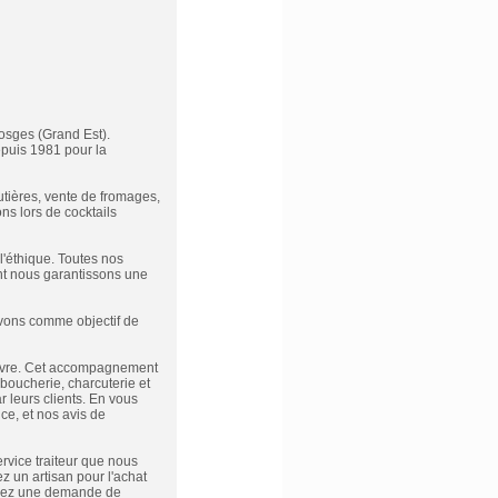
osges (Grand Est).
epuis 1981 pour la
utières, vente de fromages,
ns lors de cocktails
l'éthique. Toutes nos
nt nous garantissons une
avons comme objectif de
 œuvre. Cet accompagnement
 boucherie, charcuterie et
r leurs clients. En vous
ce, et nos avis de
rvice traiteur que nous
z un artisan pour l'achat
ctuez une demande de