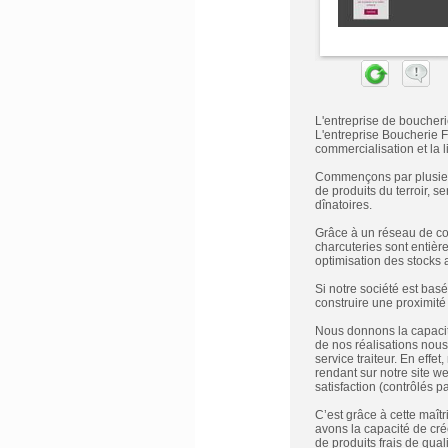
L'entreprise de boucheri
L'entreprise Boucherie 
commercialisation et la l
Commençons par plusieurs
de produits du terroir, s
dînatoires.
Grâce à un réseau de col
charcuteries sont entièr
optimisation des stocks a
Si notre société est bas
construire une proximité
Nous donnons la capacit
de nos réalisations nous 
service traiteur. En effe
rendant sur notre site w
satisfaction (contrôlés p
C’est grâce à cette maît
avons la capacité de cré
de produits frais de qua