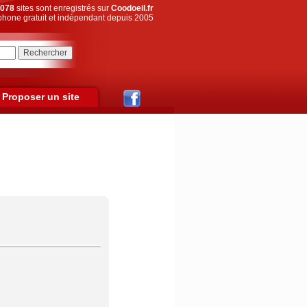
078
sites sont enregistrés sur
Coodoeil.fr
hone gratuit et indépendant depuis 2005
Proposer un site