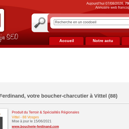
Aujourd’hui 07/08/2026,
79
Annuaire web francop
on jus SEO
Accueil
Notre actu
erdinand, votre boucher-charcutier à Vittel (88)
Produit du Terroir & Spécialités Régionales
Vittel
-
88 Vosges
Mise à jour le 15/06/2021
www.boucherie-ferdinand.com