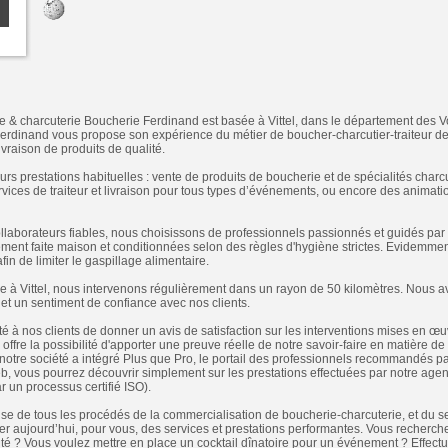
e & charcuterie Boucherie Ferdinand est basée à Vittel, dans le département des V
Ferdinand vous propose son expérience du métier de boucher-charcutier-traiteur d
ivraison de produits de qualité.
 prestations habituelles : vente de produits de boucherie et de spécialités charc
ervices de traiteur et livraison pour tous types d’événements, ou encore des animatio
laborateurs fiables, nous choisissons de professionnels passionnés et guidés par 
ement faite maison et conditionnées selon des règles d'hygiène strictes. Evidemme
fin de limiter le gaspillage alimentaire.
ée à Vittel, nous intervenons régulièrement dans un rayon de 50 kilomètres. Nous 
 et un sentiment de confiance avec nos clients.
é à nos clients de donner un avis de satisfaction sur les interventions mises en
offre la possibilité d'apporter une preuve réelle de notre savoir-faire en matière de
t, notre société a intégré Plus que Pro, le portail des professionnels recommandés pa
eb, vous pourrez découvrir simplement sur les prestations effectuées par notre agen
ar un processus certifié ISO).
rise de tous les procédés de la commercialisation de boucherie-charcuterie, et du se
er aujourd’hui, pour vous, des services et prestations performantes. Vous recherche
lité ? Vous voulez mettre en place un cocktail dînatoire pour un événement ? Effe