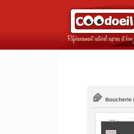
Référencement naturel express et b
Boucherie F