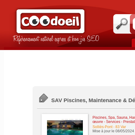
Référencement naturel express et bon jus SEO
SAV Piscines, Maintenance & Dé
Piscines, Spa, Sauna, Ha
œuvre
-
Services - Presta
Solliès-Pont
-
83 Var
Mise à jour le 08/05/2024