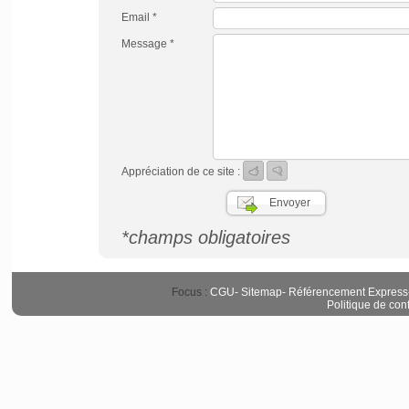
Email *
Message *
Appréciation de ce site :
*champs obligatoires
Focus :
CGU
-
Sitemap
-
Référencement Express
Politique de conf