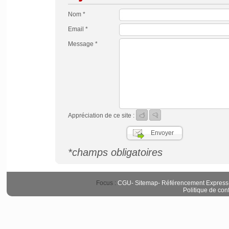
Nom *
Email *
Message *
Appréciation de ce site :
*champs obligatoires
Focus :
CGU
-
Sitemap
-
Référencement Express
Politique de conf