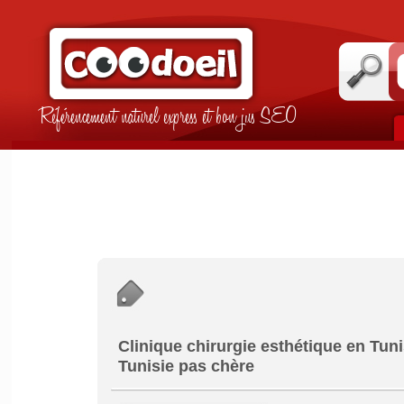
Référencement naturel express et bon jus SEO
Clinique chirurgie esthétique en Tuni
Tunisie pas chère