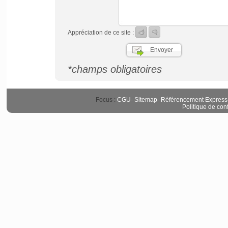
Appréciation de ce site :
*champs obligatoires
Focus :
CGU
-
Sitemap
-
Référencement Express
Politique de conf