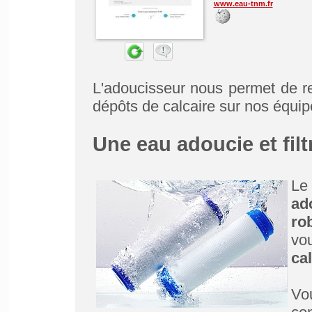
www.eau-tnm.fr
L'adoucisseur nous permet de re
dépôts de calcaire sur nos équi
Une eau adoucie et filt
Le
ad
ro
vo
cal
Vo