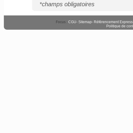
*champs obligatoires
Focus :
CGU
-
Sitemap
-
Référencement Express
Politique de conf