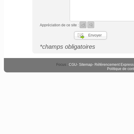
Appréciation de ce site :
*champs obligatoires
Focus :
CGU
-
Sitemap
-
Référencement Express
Politique de conf