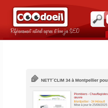
Référencement naturel express et bon jus SEO
NETT´CLIM 34 à Montpellier pour 
Plombiers - Chauffagistes -
œuvre
Montpellier
-
34 Hérault
Mise à jour le 25/08/2025