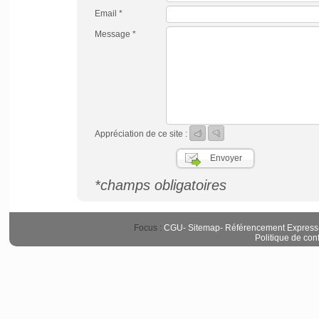
Email *
Message *
Appréciation de ce site :
*champs obligatoires
Focus :
CGU
-
Sitemap
-
Référencement Express
Politique de conf