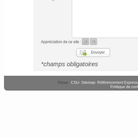
Appréciation de ce site :
*champs obligatoires
Focus :
CGU
-
Sitemap
-
Référencement Express
Politique de conf