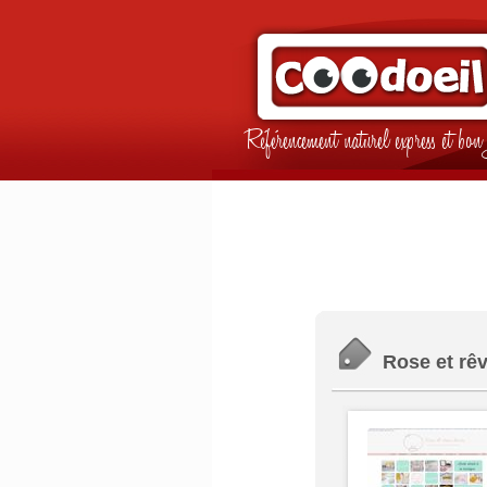
Référencement naturel express et b
Rose et rê