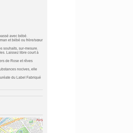
passé avec bébé.
 maman et bébé ou frère/sœur
vos souhaits, sur-mesure.
es. Laissez libre court à
vers de Rose et rêves
substances nocives, elle
auréate du Label Fabriqué