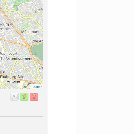
Leaflet
0
0
0