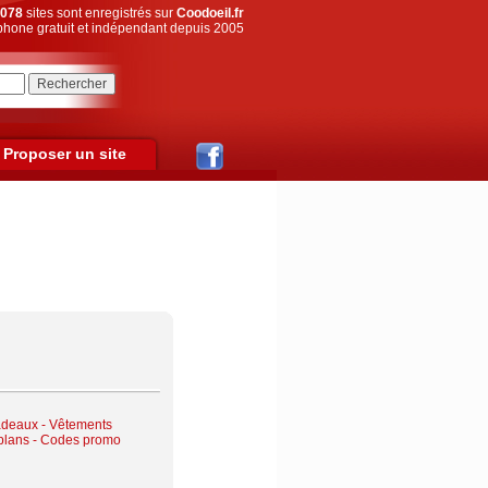
078
sites sont enregistrés sur
Coodoeil.fr
hone gratuit et indépendant depuis 2005
Proposer un site
adeaux
-
Vêtements
plans - Codes promo