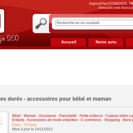
Aujourd’hui 07/08/2026,
79
Annuaire web francop
on jus SEO
Accueil
Notre actu
ves dorés - accessoires pour bébé et maman
Bébé - Maman - Grossesse - Parentalité - Petite enfance
-
Cadeau idées c
Enfants - Accessoires de mode enfantine
-
E-commerce - Shopping - Bons 
Paris
-
75 Paris
Mise à jour le 24/11/2021