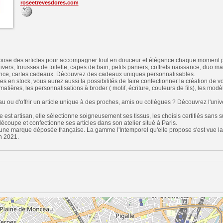
roseetrevesdores.com
pose des articles pour accompagner tout en douceur et élégance chaque moment 
divers, trousses de toilette, capes de bain, petits paniers, coffrets naissance, duo
sance, cartes cadeaux. Découvrez des cadeaux uniques personnalisables.
es en stock, vous aurez aussi la possibilités de faire confectionner la création de 
atières, les personnalisations à broder ( motif, écriture, couleurs de fils), les modèl
eau ou d'offrir un article unique à des proches, amis ou collègues ? Découvrez l'uni
 est artisan, elle sélectionne soigneusement ses tissus, les choisis certifiés sans 
découpe et confectionne ses articles dans son atelier situé à Paris.
 une marque déposée française. La gamme l'Intemporel qu'elle propose s'est vue l
n 2021.
n