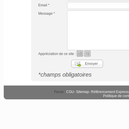
Email *
Message *
Appréciation de ce site :
*champs obligatoires
Focus :
CGU
-
Sitemap
-
Référencement Express
Politique de conf