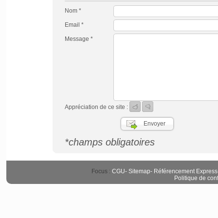
Nom *
Email *
Message *
Appréciation de ce site :
*champs obligatoires
Focus :
CGU
-
Sitemap
-
Référencement Express
Politique de conf