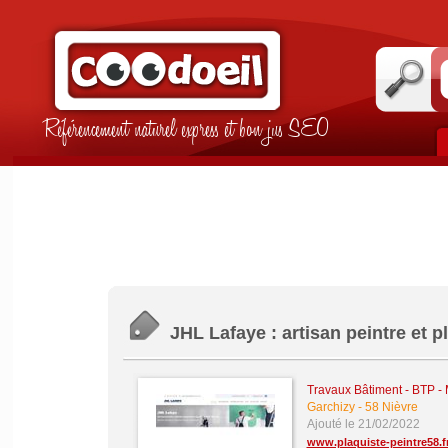
Référencement naturel express et bon jus SEO
JHL Lafaye : artisan peintre et p
Travaux Bâtiment - BTP -
Garchizy
-
58 Nièvre
Ajouté le 21/02/2022
www.plaquiste-peintre58.f