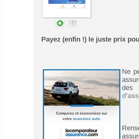
Payez (enfin !) le juste prix p
Ne pe
assur
des 
d'ass
Rens
assu