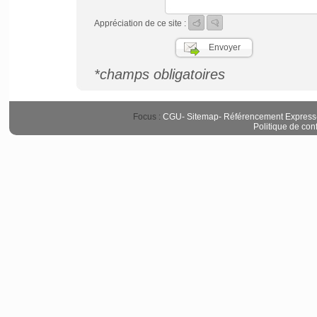
Appréciation de ce site :
*champs obligatoires
Focus :
CGU
-
Sitemap
-
Référencement Express
Politique de conf