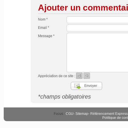
Ajouter un commentai
Nom *
Email *
Message *
Appréciation de ce site :
*champs obligatoires
Focus :
CGU
-
Sitemap
-
Référencement Express
Politique de conf