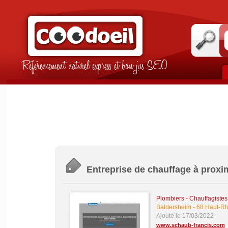
Référencement naturel express et bon jus SEO
Entreprise de chauffage à proxi
Plombiers - Chauffagistes -
Baldersheim
-
68 Haut-Rh
Ajouté le 17/03/2022
www.schaub-francis.com