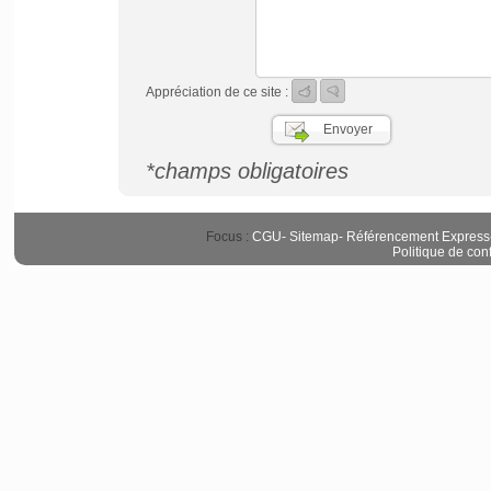
Appréciation de ce site :
*champs obligatoires
Focus :
CGU
-
Sitemap
-
Référencement Express
Politique de conf