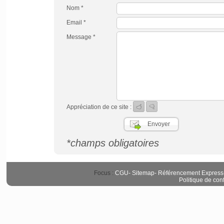
Nom *
Email *
Message *
Appréciation de ce site :
*champs obligatoires
Focus :
CGU
-
Sitemap
-
Référencement Express
Politique de conf