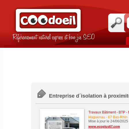
Référencement naturel express et bon jus SEO
Entreprise d´isolation à proxim
Travaux Bâtiment - BTP -
Haguenau
-
67 Bas-Rhin
Mise à jour le 24/06/2025
www.ecoplus67.com