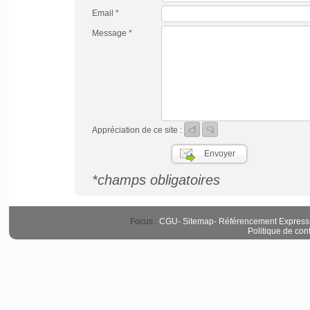
Email *
Message *
Appréciation de ce site :
*champs obligatoires
Focus :
CGU
-
Sitemap
-
Référencement Express
Politique de conf