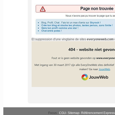
Et suppression d'une vingtaine de sites
everyoneweb.com
Focus :
CGU
-
Sitemap
-
Référencement Express