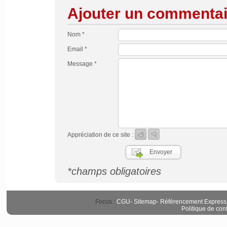
Ajouter un commentai
Nom *
Email *
Message *
Appréciation de ce site :
*champs obligatoires
Focus :
CGU
-
Sitemap
-
Référencement Express
Politique de conf