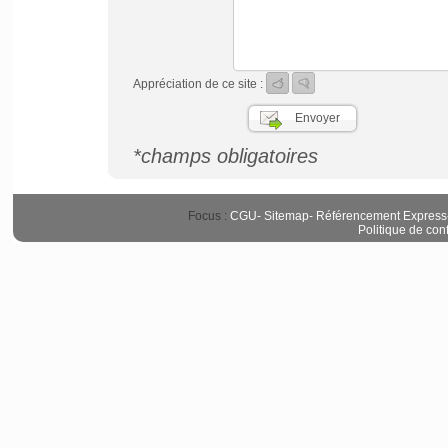
Appréciation de ce site :
*champs obligatoires
Focus :
CGU
-
Sitemap
-
Référencement Express
Politique de conf