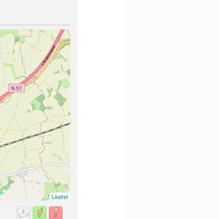
Leaflet
0
0
0