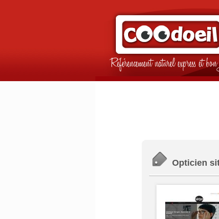
Référencement naturel express et b
Opticien s