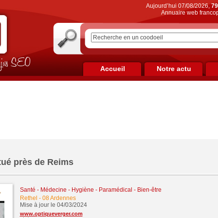
Aujourd’hui 07/08/2026,
79
Annuaire web francop
on jus SEO
Accueil
Notre actu
itué près de Reims
Santé - Médecine - Hygiène - Paramédical - Bien-être
Rethel
-
08 Ardennes
Mise à jour le 04/03/2024
www.optiqueverger.com