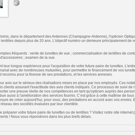
Reims, dans le département des Ardennes (Champagne-Ardenne), l'opticien Optiqu
et lentilles depuis plus de 20 ans. L'objectif numéro un demeure principalement de v
les fréquents : vente de lunettes de vue ; commercialisation de lentilles de cont
e d'accessoires ; examen de la vue.
t leur longue expérience pour l'acquisition de votre future paire de lunettes. L'ent
ariat avec de nombreuses mutuelles, pour permettre le financement de vos lunettes 
 reconnu pour la finesse de ses prestations, et les services annexes.
leur avis sur le sérieux des réalisations mises en place par nos employés. Ces notat
s clients assurant l'exactitude des avis clients indiqués. Ce processus de suivi de
porter une preuve réelle de nos compétences en tant qu'opticien auprès des perso
ribue aussi à l'amélioration des services fournis. C’est grâce à cette maîtrise de tou
e de créer aujourd'hui, pour vous, des prestations en accord avec vos envies. En 
 réseau des sociétés évaluées par leur clientèle.
 préparer votre future paire de lunettes ou de lentilles ? Visitez notre site internet
ts ! Nous vous répondrons dans les plus brefs délais.