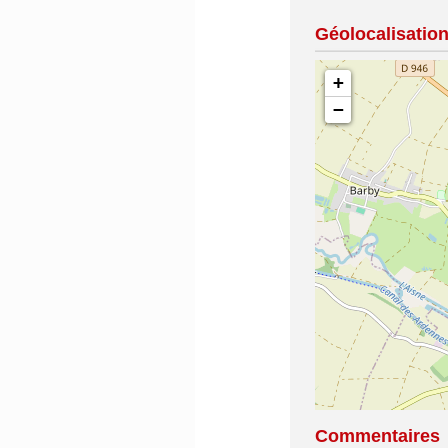
Géolocalisatio
+
−
Commentaires