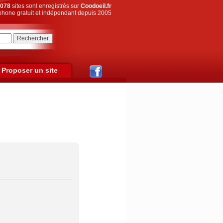
078
sites sont enregistrés sur
Coodoeil.fr
hone gratuit et indépendant depuis 2005
Proposer un site