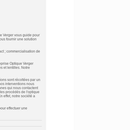
e Verger vous guide pour
ous fournir une solution
act ; commercialisation de
reprise Optique Verger
et lentilles. Notre
ions sont récoltées par un
 nos interventions nous
nnes qui nous contactent
s les procédés de l'optique
effet, notre société a
 pour effectuer une