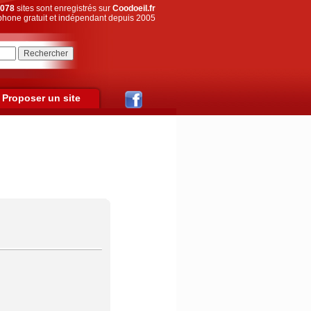
078
sites sont enregistrés sur
Coodoeil.fr
hone gratuit et indépendant depuis 2005
Proposer un site