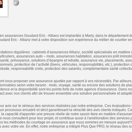
 en assurances Goudard Eric - Allianz est implantée à Marly, dans le département d
udard Eric - Allianz met à votre disposition son expérience du métier de courtier 
ations régulières : cabinets d’assurances Allianz, société spécialisée en matière 
rticuliers, assurances auto – moto, assurances habitation, assurances prêt immobil
santé, prévoyance, solutions d’épargne et retraite, assurance vie, placements, ass
ionnels, protection de l’activité (biens, véhicules, responsabilités, etc.), protection 
raite, responsabilité civile, protection des salariés, complémentaire santé collecti
nt vous proposer une assurance ajustée par rapport à vos nécessités. Par ailleurs, 
ionnables selon votre besoin : moto, voyage, santé ou encore des solutions de pla
étence et la disponibilité sont les points forts de notre agence d'assurance. Dan
tact avec nos clients afin de trouver ensemble une solution personnalisée et adap
eur avis sur le sérieux des services réalisées par notre entreprise. Ces évaluations 
n processus encadré et strict garantissant la véracité des avis clients indiqués. Ce 
 la capacité d'apporter une preuve réelle de notre savoir-faire en matière d'assur
i nous consultent pour leur projet, et contribue aussi à l'amélioration des services
tes les méthodes du courtage en assurance que nous sommes en mesure aujourd’hui
 avec votre vie. En effet, notre entreprise a intégré Plus Que PRO, le réseau des 