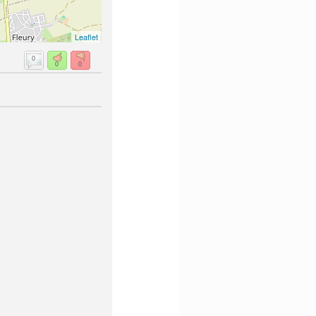
Leaflet
0
0
0