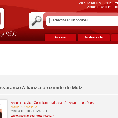
Aujourd’hui 07/08/2026,
79
Annuaire web francop
on jus SEO
Accueil
Notre actu
ssurance Allianz à proximité de Metz
Assurance vie - Complémentaire santé - Assurance décès
Marly
-
57 Moselle
Mise à jour le 27/12/2024
www.assurances-metz-marly.fr