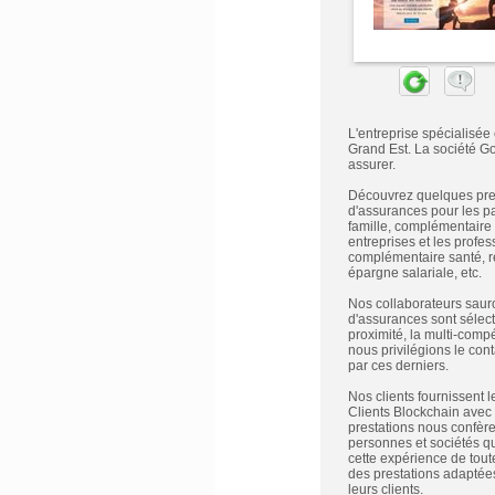
L'entreprise spécialisée
Grand Est. La société Go
assurer.
Découvrez quelques prest
d'assurances pour les pa
famille, complémentaire 
entreprises et les profess
complémentaire santé, ret
épargne salariale, etc.
Nos collaborateurs sauro
d'assurances sont sélect
proximité, la multi-comp
nous privilégions le con
par ces derniers.
Nos clients fournissent l
Clients Blockchain avec u
prestations nous confère
personnes et sociétés qu
cette expérience de tou
des prestations adaptées
leurs clients.