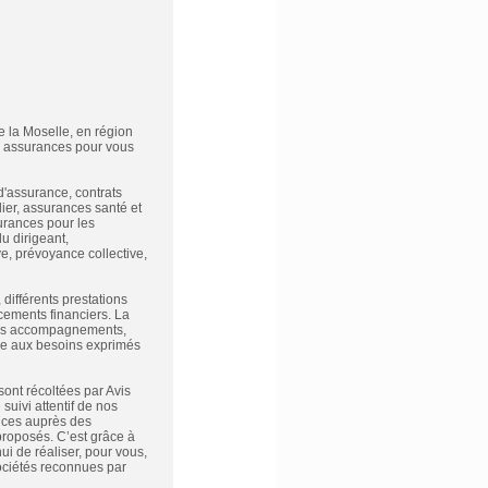
e la Moselle, en région
en assurances pour vous
d'assurance, contrats
ier, assurances santé et
urances pour les
du dirigeant,
ve, prévoyance collective,
différents prestations
cements financiers. La
s nos accompagnements,
tée aux besoins exprimés
sont récoltées par Avis
suivi attentif de nos
ances auprès des
 proposés. C’est grâce à
 de réaliser, pour vous,
sociétés reconnues par