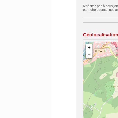
N'hésitez pas à nous jo
par notre agence, nos as
Géolocalisatio
+
−