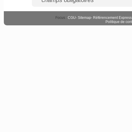
*champs obligatoires
Focus :
CGU
-
Sitemap
-
Référencement Express
Politique de conf