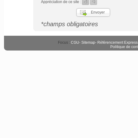
Appréciation de ce site :
*champs obligatoires
Focus :
CGU
-
Sitemap
-
Référencement Express
Politique de conf