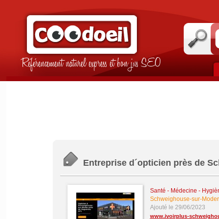
Référencement naturel express et bon jus SEO
Entreprise d´opticien près de 
Santé - Médecine - Hygièn
Schweighouse-sur-Moder
Ajouté le 29/06/2023
www.ivoirplus-schweigho