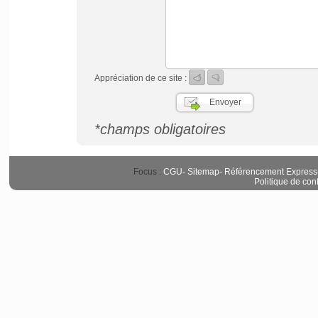
Appréciation de ce site :
*champs obligatoires
Focus :
CGU
-
Sitemap
-
Référencement Express
Politique de conf