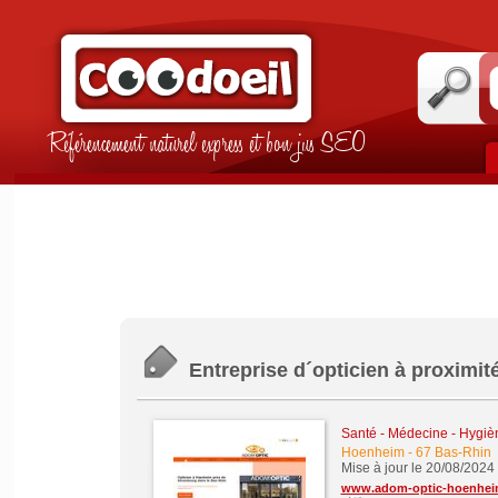
Référencement naturel express et bon jus SEO
Entreprise d´opticien à proximi
Santé - Médecine - Hygièn
Hoenheim
-
67 Bas-Rhin
Mise à jour le 20/08/2024
www.adom-optic-hoenhe