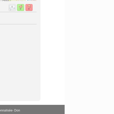
0
0
0
onnalisée
-
Don