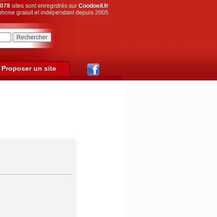
078
sites sont enregistrés sur
Coodoeil.fr
hone gratuit et indépendant depuis 2005
Proposer un site