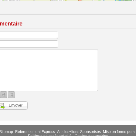
mentaire
Sitemap
-
Référencement Express
-
Articles+liens Sponsorisés
-
Mise en forme pers