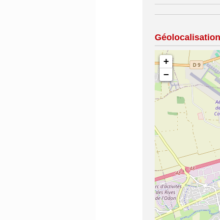
Géolocalisatio
+
−