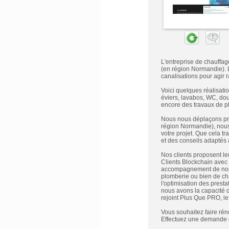
L'entreprise de chauffag
(en région Normandie). 
canalisations pour agir 
Voici quelques réalisati
éviers, lavabos, WC, do
encore des travaux de p
Nous nous déplaçons pri
région Normandie), nous 
votre projet. Que cela tr
et des conseils adaptés à
Nos clients proposent leu
Clients Blockchain avec u
accompagnement de nos ré
plomberie ou bien de cha
l'optimisation des prest
nous avons la capacité d
rejoint Plus Que PRO, l
Vous souhaitez faire rén
Effectuez une demande d