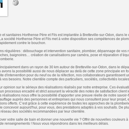
e et sanitaires Horthense Père et Fils est implantée à Bretteville-sur-Odon, dans 
La société Horthense Père et Fils met à votre disposition ses compétences de plo
rapidement contre le bouchon.
ons régulières : débouchage et intervention sanitaire, plombier, dépannage de vos 
uches, baignoires… création de canalisations par caméra, pose et réparation d’équ
lomberie.
ncipalement dans un rayon de 30 km autour de Bretteville-sur-Odon, dans le dép
avons la possibilité aussi de nous déplacer au delà de cette zone principale en fon
aite d'intervention pour du neuf ou de la réfection, nos collaborateurs garantissent 
 vos besoins. Notre clientèle compte des particuliers, sociétés, collectivités locales
r opinion sur le sérieux des réalisations réalisés par notre entreprise. Ces évaluati
n processus encadré et strict assurant la véracité des notes de satisfaction client 
alisations nous offre la possibilité d'apporter une preuve réelle de notre savoir-f
uffage auprès des personnes et entreprises qui nous consultent pour leur projet, 
ations offerts. C’est grâce à cette expérience de toutes les approches de la plomber
e concevoir aujourd'hui, pour vous, des prestations adaptés à vos souhaits. De plus
e réseau des sociétés recommandées par leur clientèle.
over votre salle de bain et donner une nouvelle vie ? Offrir de nouvelles couleurs 
e renseignements ! Nous vous répondrons dans les meilleurs délais.