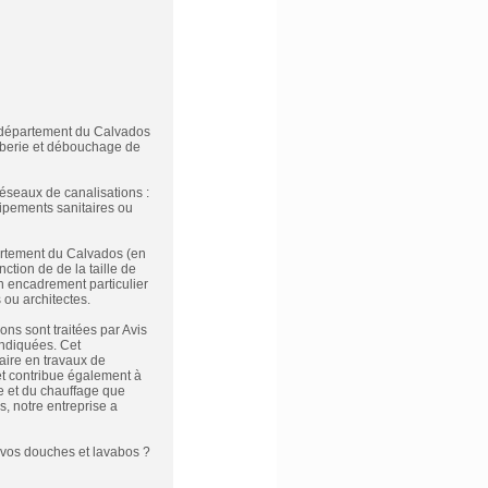
le département du Calvados
mberie et débouchage de
réseaux de canalisations :
ipements sanitaires ou
artement du Calvados (en
ction de de la taille de
un encadrement particulier
 ou architectes.
ons sont traitées par Avis
indiquées. Cet
aire en travaux de
et contribue également à
ie et du chauffage que
, notre entreprise a
à vos douches et lavabos ?