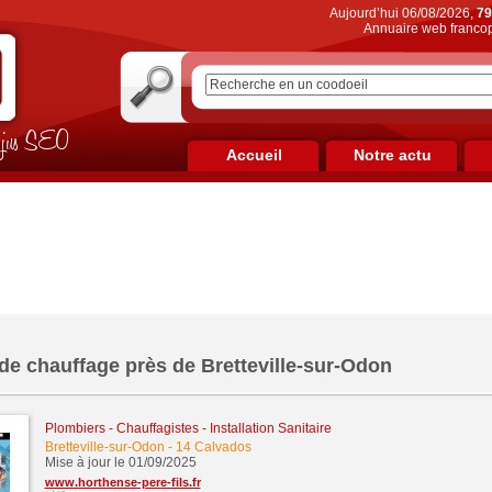
Aujourd’hui 06/08/2026,
79
Annuaire web francop
on jus SEO
Accueil
Notre actu
de chauffage près de Bretteville-sur-Odon
Plombiers - Chauffagistes - Installation Sanitaire
Bretteville-sur-Odon
-
14 Calvados
Mise à jour le 01/09/2025
www.horthense-pere-fils.fr