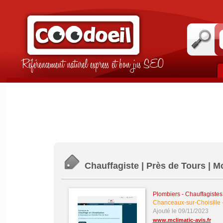
Référencement naturel express et bon jus SEO
Chauffagiste | Près de Tours | M
Plombiers - Chauffagistes -
Chanceaux-sur-Choisille
Ajouté le 09/11/2023
www.mclimatic-avis.fr