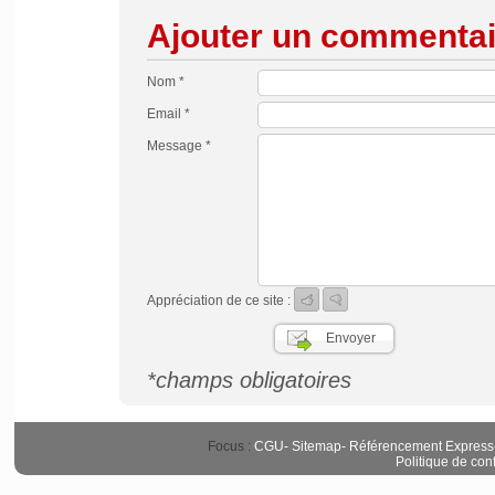
Ajouter un commentai
Nom *
Email *
Message *
Appréciation de ce site :
*champs obligatoires
Focus :
CGU
-
Sitemap
-
Référencement Express
Politique de conf