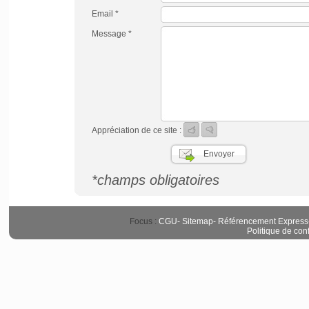
Email *
Message *
Appréciation de ce site :
*champs obligatoires
Focus :
CGU
-
Sitemap
-
Référencement Express
Politique de conf