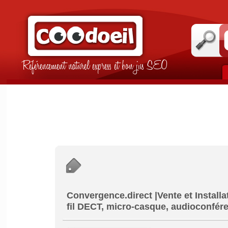
Référencement naturel express et bon jus SEO
Convergence.direct |Vente et Installat
fil DECT, micro-casque, audioconfér