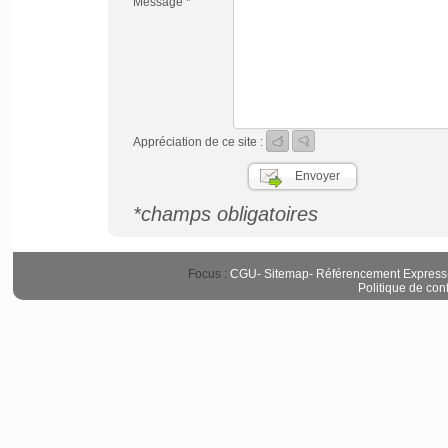
Message *
Appréciation de ce site :
*champs obligatoires
Focus :
CGU
-
Sitemap
-
Référencement Express
Politique de conf