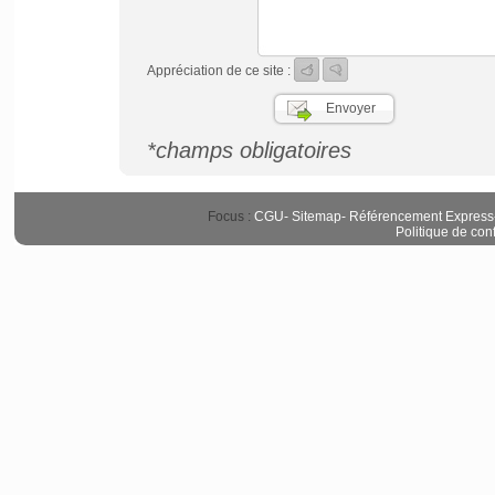
Appréciation de ce site :
*champs obligatoires
Focus :
CGU
-
Sitemap
-
Référencement Express
Politique de conf