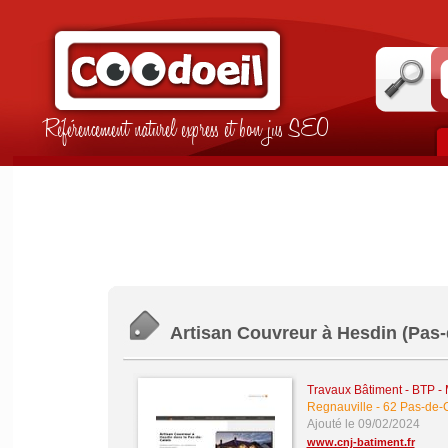
Référencement naturel express et bon jus SEO
Artisan Couvreur à Hesdin (Pas-
Travaux Bâtiment - BTP -
Regnauville
-
62 Pas-de-C
Ajouté le 09/02/2024
www.cnj-batiment.fr