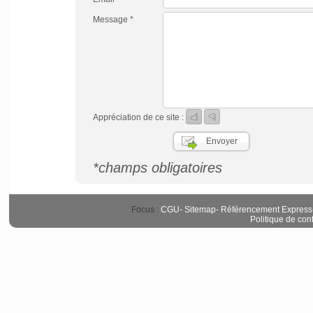
Message *
Appréciation de ce site :
*champs obligatoires
Focus :
CGU
-
Sitemap
-
Référencement Express
Politique de conf