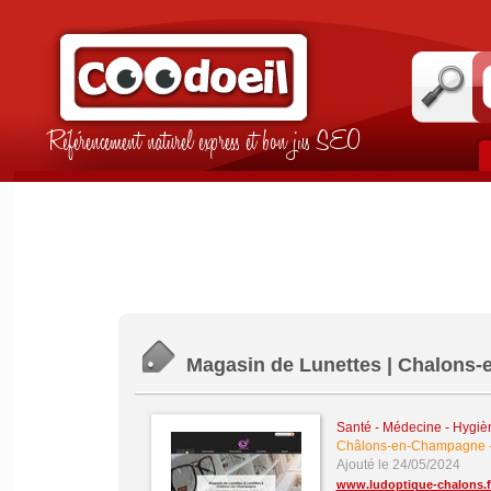
Référencement naturel express et bon jus SEO
Magasin de Lunettes | Chalons
Santé - Médecine - Hygièn
Châlons-en-Champagne
Ajouté le 24/05/2024
www.ludoptique-chalons.f