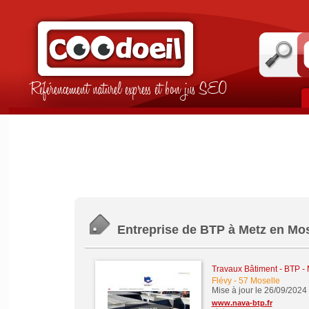
Référencement naturel express et bon jus SEO
Entreprise de BTP à Metz en Mos
Travaux Bâtiment - BTP -
Flévy
-
57 Moselle
Mise à jour le 26/09/2024
www.nava-btp.fr