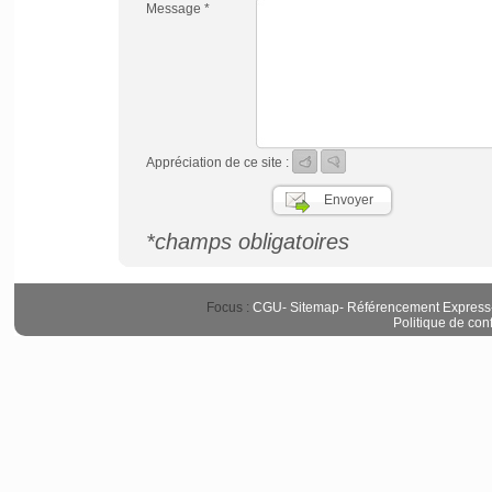
Message *
Appréciation de ce site :
*champs obligatoires
Focus :
CGU
-
Sitemap
-
Référencement Express
Politique de conf