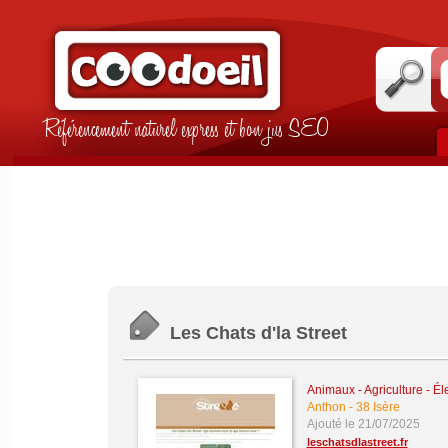
Référencement naturel express et bon jus SEO
Les Chats d'la Street
Animaux - Agriculture - É
Anthon
-
38 Isère
Ajouté le 21/07/2025
leschatsdlastreet.fr