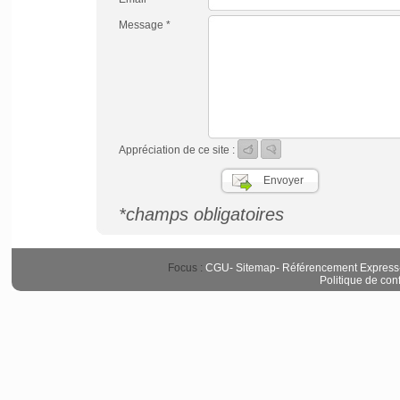
Message *
Appréciation de ce site :
*champs obligatoires
Focus :
CGU
-
Sitemap
-
Référencement Express
Politique de conf