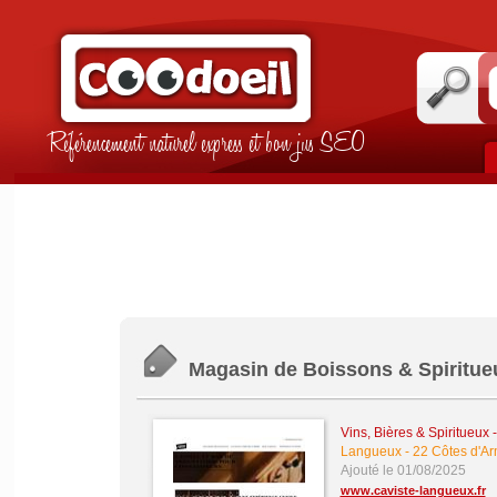
Référencement naturel express et bon jus SEO
Magasin de Boissons & Spiritueux
Vins, Bières & Spiritueux
Langueux
-
22 Côtes d'Ar
Ajouté le 01/08/2025
www.caviste-langueux.fr