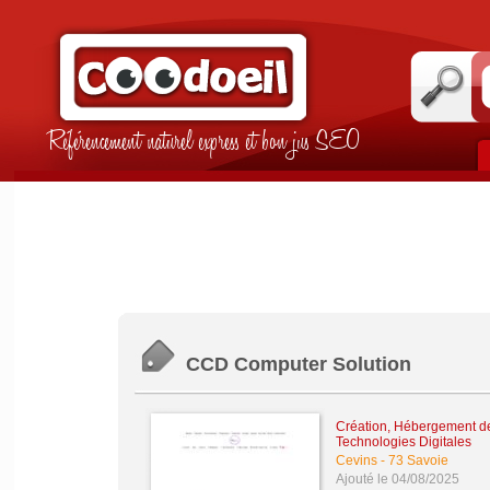
Référencement naturel express et bon jus SEO
CCD Computer Solution
Création, Hébergement de 
Technologies Digitales
Cevins
-
73 Savoie
Ajouté le 04/08/2025