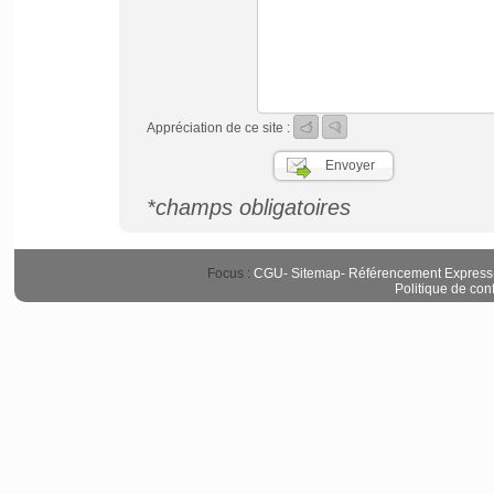
Appréciation de ce site :
*champs obligatoires
Focus :
CGU
-
Sitemap
-
Référencement Express
Politique de conf