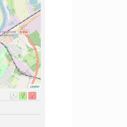
Leaflet
0
0
0