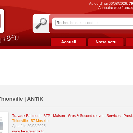
Aujourd’hui 06/08/2026,
79
Annuaire web francop
on jus SEO
Accueil
Notre actu
Thionville | ANTIK
Travaux Bâtiment - BTP - Maison - Gros & Second œuvre
-
Services - Prest
Thionville
-
57 Moselle
Ajouté le 20/08/2025
www.facade-antik.fr