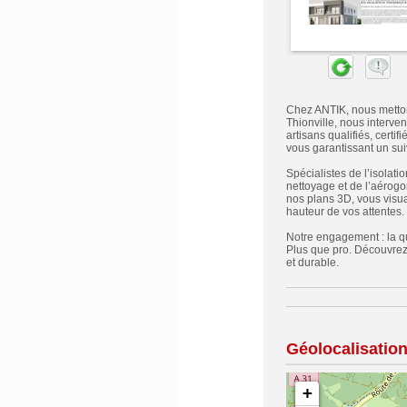
Chez ANTIK, nous mettons
Thionville, nous interve
artisans qualifiés, cert
vous garantissant un suiv
Spécialistes de l’isolati
nettoyage et de l’aérog
nos plans 3D, vous visual
hauteur de vos attentes.
Notre engagement : la qua
Plus que pro. Découvrez 
et durable.
Géolocalisatio
+