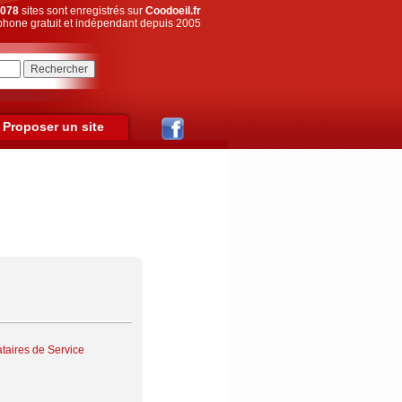
078
sites sont enregistrés sur
Coodoeil.fr
hone gratuit et indépendant depuis 2005
Proposer un site
ataires de Service