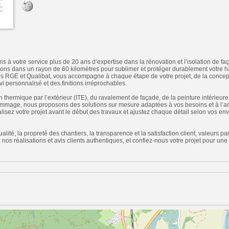
 à votre service plus de 20 ans d’expertise dans la rénovation et l’isolation de f
nons dans un rayon de 60 kilomètres pour sublimer et protéger durablement votre ha
ifiés RGE et Qualibat, vous accompagne à chaque étape de votre projet, de la concept
i personnalisé et des finitions irréprochables.
on thermique par l’extérieur (ITE), du ravalement de façade, de la peinture intérieure
ommage, nous proposons des solutions sur mesure adaptées à vos besoins et à l’arc
isez votre projet avant le début des travaux et ajustez chaque détail selon vos envi
lité, la propreté des chantiers, la transparence et la satisfaction client, valeurs p
nos réalisations et avis clients authentiques, et confiez-nous votre projet pour une
n