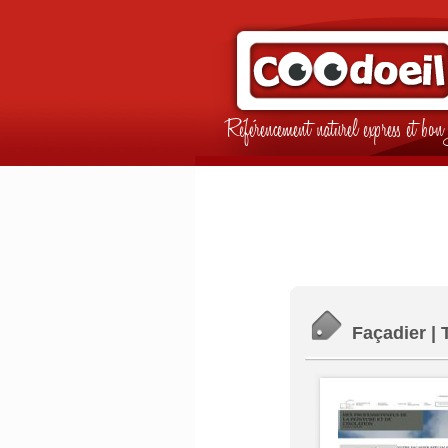
Référencement naturel express et b
Façadier | 