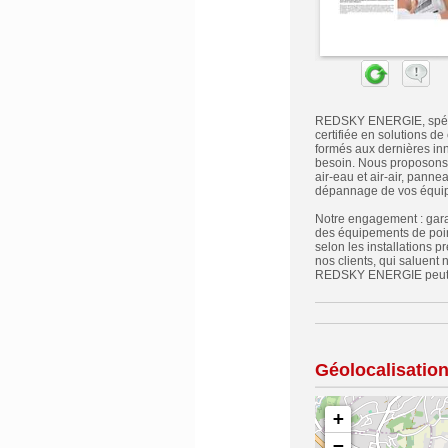
REDSKY ENERGIE, spécial
certifiée en solutions d
formés aux dernières inn
besoin. Nous proposons u
air-eau et air-air, pann
dépannage de vos équi
Notre engagement : garan
des équipements de poin
selon les installations 
nos clients, qui saluent
REDSKY ENERGIE peut tra
Géolocalisatio
+
−