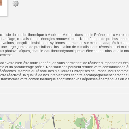
iste du confort thermique à Vaulx-en-Velin et dans tout le Rhône, met à votre ser
e chauffage, climatisation et énergies renouvelables. Notre équipe de professionnels
ovations, conçoit et installe des systèmes thermiques sur mesure, adaptés à chaqu
ne large gamme de prestations : installation de climatisations réversibles et multi
eaux photovoltaïques, chauffe-eau thermodynamiques et électriques, ainsi que la ma
pements.
tir votre bien-être toute l’année, en vous permettant de réaliser d’importantes éc
te et un paramétrage précis. Nos solutions peuvent réduire votre consommation 
précédentes. Membre du réseau des Meilleures Entreprises de France, nous sommes f
 notre réactivité, la qualité de nos interventions et notre accompagnement personn
nsformer votre confort thermique et optimiser vos dépenses énergétiques en visit
n