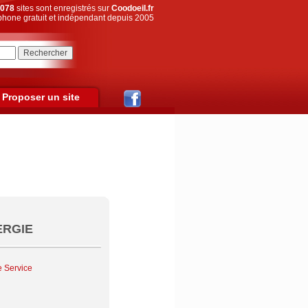
078
sites sont enregistrés sur
Coodoeil.fr
hone gratuit et indépendant depuis 2005
Proposer un site
NERGIE
e Service