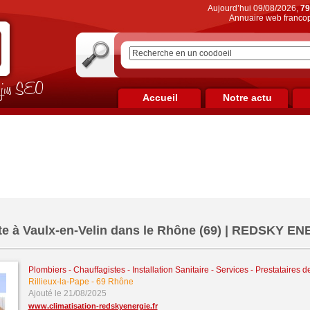
Aujourd’hui 09/08/2026,
79
Annuaire web francop
on jus SEO
Accueil
Notre actu
te à Vaulx-en-Velin dans le Rhône (69) | REDSKY E
Plombiers - Chauffagistes - Installation Sanitaire
-
Services - Prestataires d
Rillieux-la-Pape
-
69 Rhône
Ajouté le 21/08/2025
www.climatisation-redskyenergie.fr