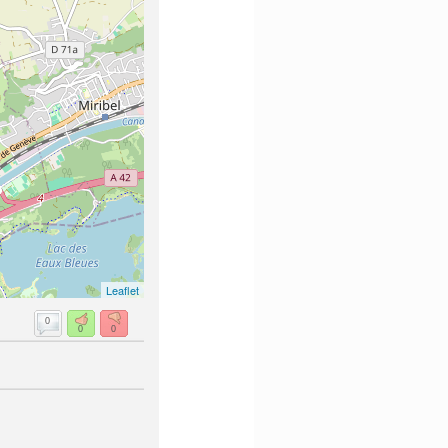
Leaflet
0
0
0