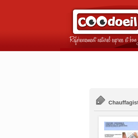
Référencement naturel express et b
Chauffagis