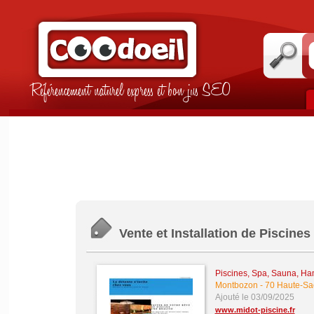
Référencement naturel express et bon jus SEO
Vente et Installation de Piscines
Piscines, Spa, Sauna, Ha
Montbozon
-
70 Haute-S
Ajouté le 03/09/2025
www.midot-piscine.fr