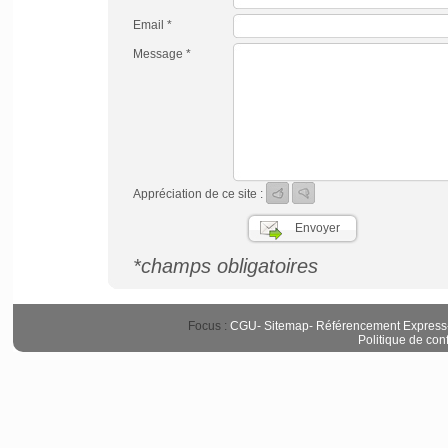
Email *
Message *
Appréciation de ce site :
*champs obligatoires
Focus :
CGU
-
Sitemap
-
Référencement Express
Politique de conf