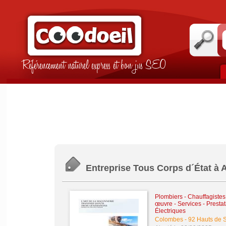
Référencement naturel express et bon jus SEO
Entreprise Tous Corps d´État à A
Plombiers - Chauffagistes -
œuvre
-
Services - Presta
Électriques
Colombes
-
92 Hauts de 