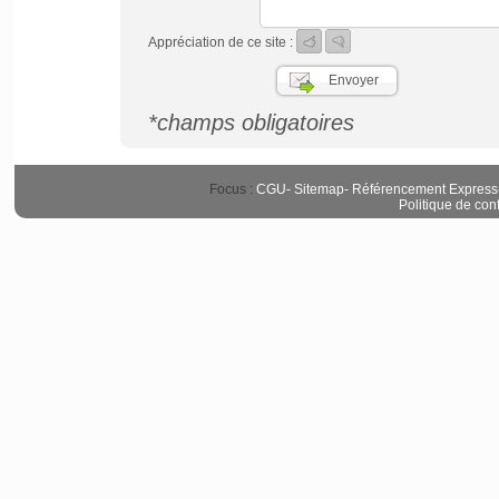
Appréciation de ce site :
*champs obligatoires
Focus :
CGU
-
Sitemap
-
Référencement Express
Politique de conf