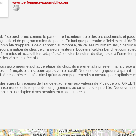
www.perfomance-automobile.com
 positionne comme le partenaire incontournable des professionnels et passio
agnostic et de programmation de pointe. En tant que partenaire officiel exclusif 
plète d’appareils de diagnostic automobile, de valises multimarques, d’oscillo
programmation de clés, de chargeurs, testeurs, boosters, câbles bench et connecteurs
rformantes et accessibles, adaptées à tous les besoins, du diagnostic à l’entretien,
é des véhicules récents.
vous accompagne à chaque étape, du choix du matériel à la prise en main, grâce à
es en français et un support après-vente réactif. Nous nous engageons à garantir l
 sélectionnés et testés, ainsi qu’un accompagnement sur mesure pour optimiser vo
eilleures Entreprises de France et adhérent aux valeurs de Plus que pro, G
a transparence et le respect des engagements au cœur de ses priorités. Découvrez not
ion la plus adaptée à vos besoins en visitant notre site.
n