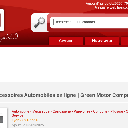
Aujourd’hui 06/08/2026,
79
Annuaire web francop
on jus SEO
Accueil
Notre actu
cessoires Automobiles en ligne | Green Motor Comp
Automobile - Mécanique - Carrosserie - Pare-Brise - Conduite - Pilotage
-
S
Service
Lyon
-
69 Rhône
Ajouté le 03/09/2025