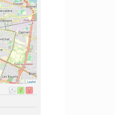
Leaflet
0
0
0