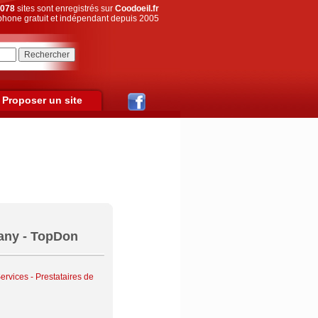
078
sites sont enregistrés sur
Coodoeil.fr
hone gratuit et indépendant depuis 2005
Proposer un site
any - TopDon
ervices - Prestataires de