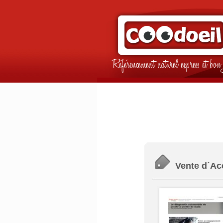
Référencement naturel express et b
Vente d´Ac