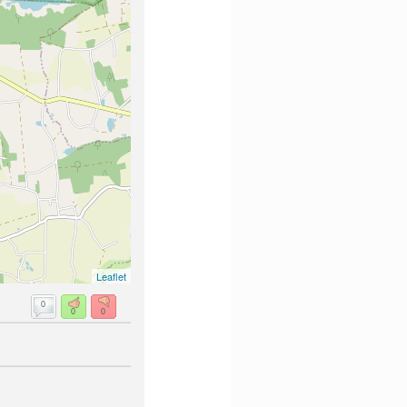
Leaflet
0
0
0