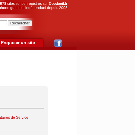
078
sites sont enregistrés sur
Coodoeil.fr
hone gratuit et indépendant depuis 2005
Proposer un site
ataires de Service