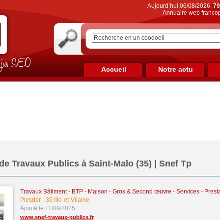
Aujourd’hui 06/08/2026,
79
Annuaire web francop
on jus SEO
Accueil
Notre actu
de Travaux Publics à Saint-Malo (35) | Snef Tp
Travaux Bâtiment - BTP - Maison - Gros & Second œuvre
-
Services - Prest
Plesder
-
35 Ille-et-Vilaine
Ajouté le 11/09/2025
www.snef-travaux-publics.fr