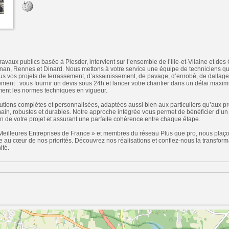
ravaux publics basée à Plesder, intervient sur l’ensemble de l’Ille-et-Vilaine et d
nan, Rennes et Dinard. Nous mettons à votre service une équipe de techniciens qua
tous vos projets de terrassement, d’assainissement, de pavage, d’enrobé, de dalla
ment : vous fournir un devis sous 24h et lancer votre chantier dans un délai maxim
ent les normes techniques en vigueur.
ions complètes et personnalisées, adaptées aussi bien aux particuliers qu’aux pro
main, robustes et durables. Notre approche intégrée vous permet de bénéficier d’un 
ion de votre projet et assurant une parfaite cohérence entre chaque étape.
 Meilleures Entreprises de France » et membres du réseau Plus que pro, nous plaçons 
ce au cœur de nos priorités. Découvrez nos réalisations et confiez-nous la transfor
ité.
n