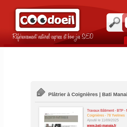
Référencement naturel express et bon jus SEO
Plâtrier à Coignières | Bati Mana
Travaux Bâtiment - BTP -
Coignières
-
78 Yvelines
Ajouté le 11/09/2025
www.bati-manaia.fr