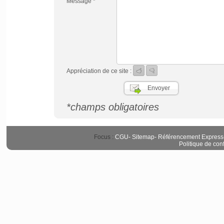
Message *
Appréciation de ce site :
*champs obligatoires
Focus :
CGU
-
Sitemap
-
Référencement Express
Politique de conf