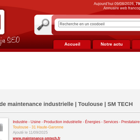
Aujourd’hui 09/08/2026,
79
Annuaire web francop
on jus SEO
Accueil
Notre actu
 de maintenance industrielle | Toulouse | SM TECH
Industrie - Usine - Production industrielle - Énergies
-
Services - Prestatair
Toulouse
-
31 Haute-Garonne
Ajouté le 11/09/2025
www.maintenance-smtech.fr