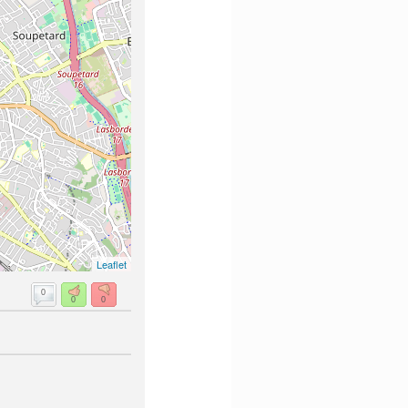
Leaflet
0
0
0