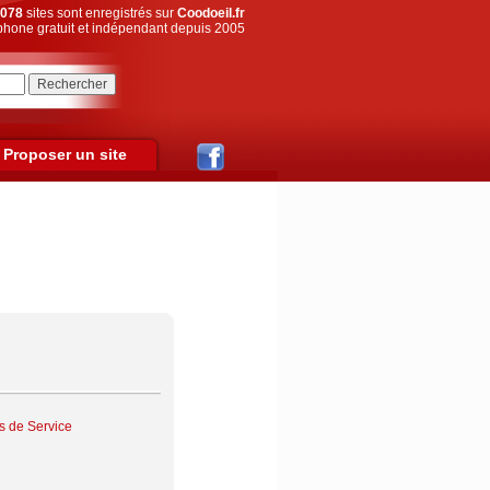
078
sites sont enregistrés sur
Coodoeil.fr
hone gratuit et indépendant depuis 2005
Proposer un site
es de Service