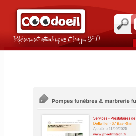
Référencement naturel express et bon jus SEO
Pompes funèbres & marbrerie fun
Services - Prestataires de
Dettwiller
-
67 Bas-Rhin
Ajouté le 11/09/2025
www.pf-rohfritsch.fr