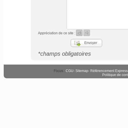
Appréciation de ce site :
*champs obligatoires
Focus :
CGU
-
Sitemap
-
Référencement Express
Politique de conf