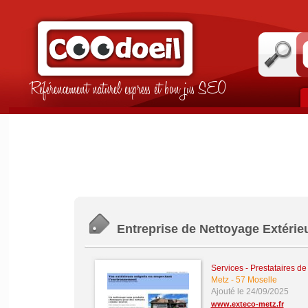
Référencement naturel express et bon jus SEO
Entreprise de Nettoyage Extérieu
Services - Prestataires de
Metz
-
57 Moselle
Ajouté le 24/09/2025
www.exteco-metz.fr