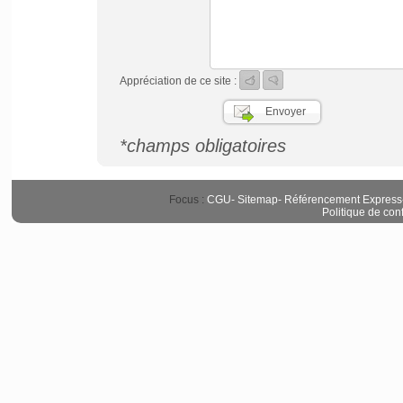
Appréciation de ce site :
*champs obligatoires
Focus :
CGU
-
Sitemap
-
Référencement Express
Politique de conf